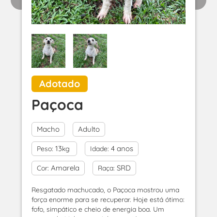
Adotado
Paçoca
Macho
Adulto
13
4 anos
Peso:
kg
Idade:
Amarela
SRD
Cor:
Raça:
Resgatado machucado, o Paçoca mostrou uma
força enorme para se recuperar. Hoje está ótimo:
fofo, simpático e cheio de energia boa. Um