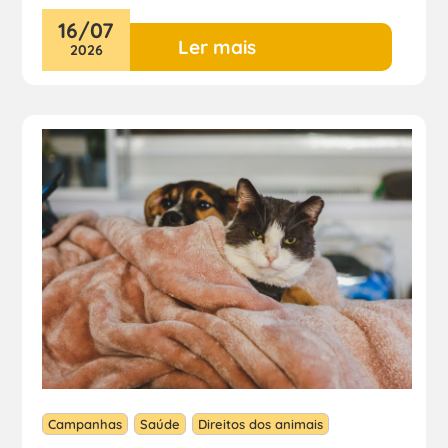
16
/
07
Ler mais
2026
Campanhas
Saúde
Direitos dos animais