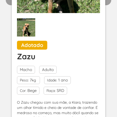
Adotado
Zazu
Macho
Adulto
7
1 ano
Peso:
kg
Idade:
Bege
SRD
Cor:
Raça:
O Zazu chegou com sua mãe, a Kiara, trazendo
um olhar tímido e cheio de vontade de confiar. É
medroso no começo, mas muito dócil quando se